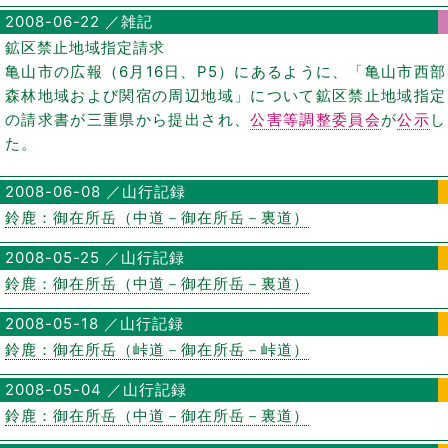
2008-06-22 ／雑記
鉱区禁止地域指定請求
亀山市の広報（6月16日、P5）にあるように、「亀山市西部
森林地域および関宿の周辺地域」について鉱区禁止地域指定
の請求書が三重県から提出され、
公害等調整委員会
が
公示
し
た。
2008-06-08 ／山行記録
鈴鹿：御在所岳（中道－御在所岳－裏道）
2008-05-25 ／山行記録
鈴鹿：御在所岳（中道－御在所岳－裏道）
2008-05-18 ／山行記録
鈴鹿：御在所岳（峠道－御在所岳－峠道）
2008-05-04 ／山行記録
鈴鹿：御在所岳（中道－御在所岳－裏道）