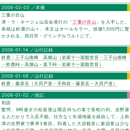
2008-02-03 ／本棚
三重の百山
津・ラ・ネージュ山岳会発行の「
三重の百山
」を入手した。
表紙は鈴鹿の山々、本文はオールカラー。頒価1,500円に驚
かされる。四日市・グリンデルワルトにて。
2008-01-14 ／山行記録
鈴鹿：三子山南峰 高畑山（岩家十一面観世音－三子山南峰
－鈴鹿峠－高畑山－坂下峠－岩家十一面観世音）
2008-01-06 ／山行記録
鈴鹿：藤原岳（大貝戸道－天狗岩－藤原岳－大貝戸道）
2008-01-02 ／雑記
初詣
驚愕、9時過ぎの松坂屋は開店待ちの客で長蛇の列。吉野屋
も人だかりで入店不能。仕方なく矢場地蔵を経由して、上前
津の吉野家で豚丼3食目。到着した大須観音に参詣客は少な