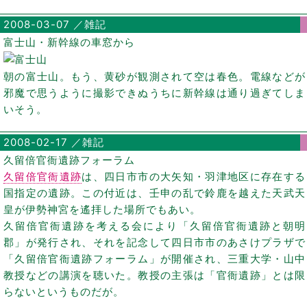
2008-03-07 ／雑記
富士山・新幹線の車窓から
朝の富士山。もう、黄砂が観測されて空は春色。電線などが
邪魔で思うように撮影できぬうちに新幹線は通り過ぎてしま
いそう。
2008-02-17 ／雑記
久留倍官衙遺跡フォーラム
久留倍官衙遺跡
は、四日市市の大矢知・羽津地区に存在する
国指定の遺跡。この付近は、壬申の乱で鈴鹿を越えた天武天
皇が伊勢神宮を遙拝した場所でもあい。
久留倍官衙遺跡を考える会により「久留倍官衙遺跡と朝明
郡」が発行され、それを記念して四日市市のあさけプラザで
「久留倍官衙遺跡フォーラム」が開催され、三重大学・山中
教授などの講演を聴いた。教授の主張は「官衙遺跡」とは限
らないというものだが。