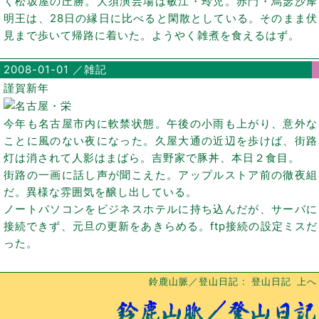
く松坂屋の圧勝。大須演芸場は敏江・玲児。赤門・烏瑟沙摩
明王は、28日の縁日に比べると閑散としている。そのまま伏
見まで歩いて帰路に着いた。ようやく雑煮を食えるはず。
2008-01-01 ／雑記
謹賀新年
今年も名古屋市内に軟禁状態。午後の小雨も上がり、意外な
ことに風のない夜になった。久屋大通の近辺を歩けば、街路
灯は消されて人影はまばら。吉野家で豚丼、本日２食目。
街路の一画に話し声が聞こえた。アップルストア前の徹夜組
だ。異様な雰囲気を醸し出している。
ノートパソコンをビジネスホテルに持ち込んだが、サーバに
接続できず、元旦の更新をあきらめる。ftp接続の設定ミスだ
った。
鈴鹿山脈／登山日記
登山日記
上へ