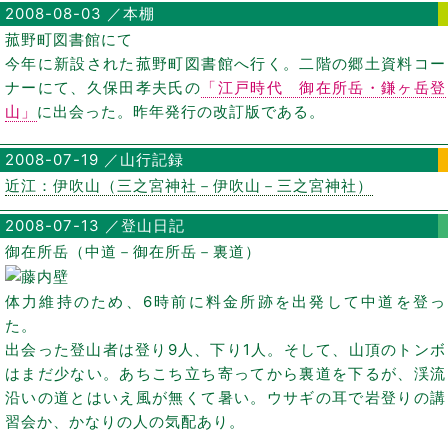
2008-08-03 ／本棚
菰野町図書館にて
今年に新設された菰野町図書館へ行く。二階の郷土資料コー
ナーにて、久保田孝夫氏の
「江戸時代 御在所岳・鎌ヶ岳登
山」
に出会った。昨年発行の改訂版である。
2008-07-19 ／山行記録
近江：伊吹山（三之宮神社－伊吹山－三之宮神社）
2008-07-13 ／登山日記
御在所岳（中道－御在所岳－裏道）
体力維持のため、6時前に料金所跡を出発して中道を登っ
た。
出会った登山者は登り9人、下り1人。そして、山頂のトンボ
はまだ少ない。あちこち立ち寄ってから裏道を下るが、渓流
沿いの道とはいえ風が無くて暑い。ウサギの耳で岩登りの講
習会か、かなりの人の気配あり。