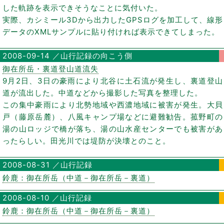
した軌跡を表示できそうなことに気付いた。
実際、カシミール3Dから出力したGPSログを加工して、線形
データのXMLサンプルに貼り付ければ表示できてしまった。
2008-09-14 ／山行記録の向こう側
御在所岳・裏道登山道流失
9月2日、3日の豪雨により北谷に土石流が発生し、裏道登山
道が流出した。中道などから撮影した写真を整理した。
この集中豪雨により北勢地域や西濃地域に被害が発生。大貝
戸（藤原岳麓）、八風キャンプ場などに避難勧告。菰野町の
湯の山ロッジで橋が落ち、湯の山水産センターでも被害があ
ったらしい。田光川では堤防が決壊とのこと。
2008-08-31 ／山行記録
鈴鹿：御在所岳（中道－御在所岳－裏道）
2008-08-10 ／山行記録
鈴鹿：御在所岳（中道－御在所岳－裏道）