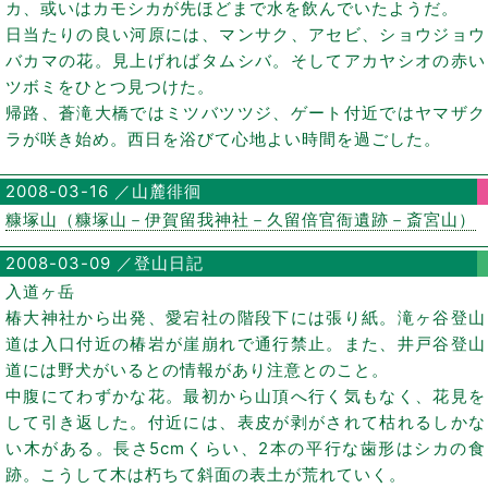
カ、或いはカモシカが先ほどまで水を飲んでいたようだ。
日当たりの良い河原には、マンサク、アセビ、ショウジョウ
バカマの花。見上げればタムシバ。そしてアカヤシオの赤い
ツボミをひとつ見つけた。
帰路、蒼滝大橋ではミツバツツジ、ゲート付近ではヤマザク
ラが咲き始め。西日を浴びて心地よい時間を過ごした。
2008-03-16 ／山麓徘徊
糠塚山（糠塚山－伊賀留我神社－久留倍官衙遺跡－斎宮山）
2008-03-09 ／登山日記
入道ヶ岳
椿大神社から出発、愛宕社の階段下には張り紙。滝ヶ谷登山
道は入口付近の椿岩が崖崩れで通行禁止。また、井戸谷登山
道には野犬がいるとの情報があり注意とのこと。
中腹にてわずかな花。最初から山頂へ行く気もなく、花見を
して引き返した。付近には、表皮が剥がされて枯れるしかな
い木がある。長さ5cmくらい、2本の平行な歯形はシカの食
跡。こうして木は朽ちて斜面の表土が荒れていく。