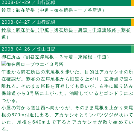
2008-04-29 ／山行記録
鈴鹿：御在所岳（中道－御在所岳－一ノ谷新道）
2008-04-27 ／山行記録
鈴鹿：御在所岳（中道－御在所岳－裏道－中道連絡路－割谷
道）
2008-04-26 ／登山日記
御在所岳（割谷左岸尾根－３号塔－東尾根－中道）
午後から御在所岳の東尾根を歩いた。目的はアカヤシオの所
在確認だ。割谷の左岸尾根から旧道を上がり、左折点で道を
離れる。そのまま尾根を直登しても良いが、右手に回り込み
保線道から3号塔に上がった。油断しているとゴンドラにぶ
つかる。
小屋の前から道は西へ向かうが、そのまま尾根を上がり東尾
根の670m付近に出る。アカヤシオとミツバツツジが咲いて
いた。尾根を640mまで下るとアカヤシオが散り始めてい
る。