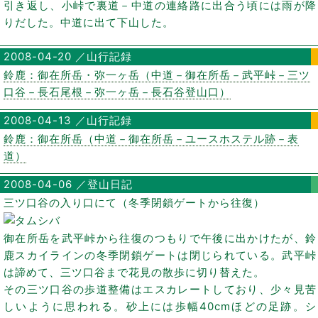
引き返し、小峠で裏道－中道の連絡路に出合う頃には雨が降
りだした。中道に出て下山した。
2008-04-20 ／山行記録
鈴鹿：御在所岳・弥一ヶ岳（中道－御在所岳－武平峠－三ツ
口谷－長石尾根－弥一ヶ岳－長石谷登山口）
2008-04-13 ／山行記録
鈴鹿：御在所岳（中道－御在所岳－ユースホステル跡－表
道）
2008-04-06 ／登山日記
三ツ口谷の入り口にて（冬季閉鎖ゲートから往復）
御在所岳を武平峠から往復のつもりで午後に出かけたが、鈴
鹿スカイラインの冬季閉鎖ゲートは閉じられている。武平峠
は諦めて、三ツ口谷まで花見の散歩に切り替えた。
その三ツ口谷の歩道整備はエスカレートしており、少々見苦
しいように思われる。砂上には歩幅40cmほどの足跡。シ