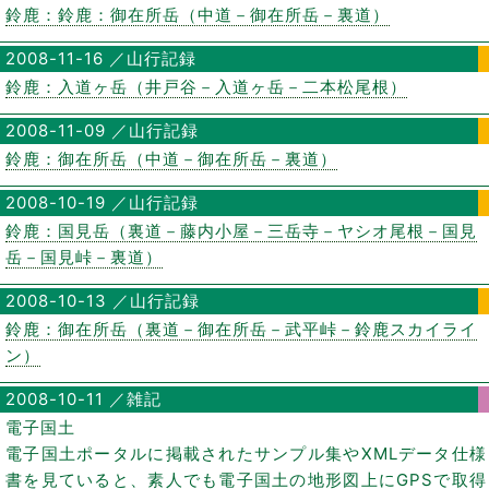
鈴鹿：鈴鹿：御在所岳（中道－御在所岳－裏道）
2008-11-16 ／山行記録
鈴鹿：入道ヶ岳（井戸谷－入道ヶ岳－二本松尾根）
2008-11-09 ／山行記録
鈴鹿：御在所岳（中道－御在所岳－裏道）
2008-10-19 ／山行記録
鈴鹿：国見岳（裏道－藤内小屋－三岳寺－ヤシオ尾根－国見
岳－国見峠－裏道）
2008-10-13 ／山行記録
鈴鹿：御在所岳（裏道－御在所岳－武平峠－鈴鹿スカイライ
ン）
2008-10-11 ／雑記
電子国土
電子国土ポータルに掲載されたサンプル集やXMLデータ仕様
書を見ていると、素人でも電子国土の地形図上にGPSで取得