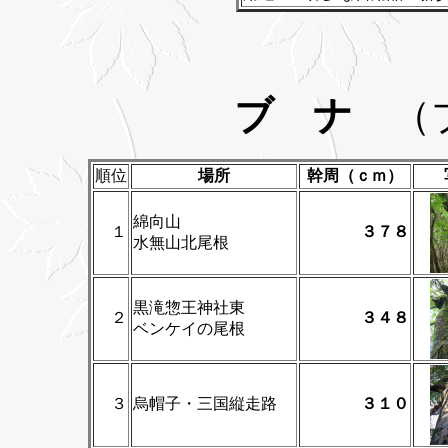
ブ ナ
（
順位
場所
幹周（ｃｍ）
綿向山
１
３７８
水無山北尾根
黒滝惣王神社東
２
３４８
ベンケイの尾根
３
烏帽子・三国縦走路
３１０