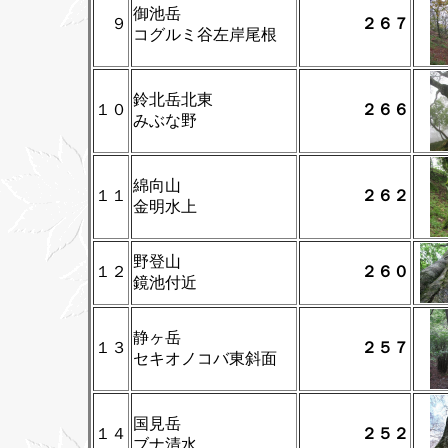
御池岳
９
２６７
コグルミ谷左岸尾根
鈴北岳北東
１０
２６６
みぶな野
綿向山
１１
２６２
金明水上
野登山
１２
２６０
鏡池付近
静ヶ岳
１３
２５７
セキオノコバ東斜面
国見岳
１４
２５２
ブナ清水