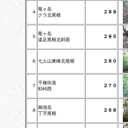
竜ヶ岳
４
２８８
クラ北尾根
竜ヶ岳
５
２８５
遠足尾根北斜面
６
七人山東峰北尾根
２８０
千種街道
７
２７０
杉峠西
御池岳
８
２６８
丁字尾根