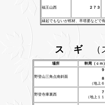
福王山西
２７３
縁起でもないが棺材、卒塔婆などで
ス ギ
（
場所
幹周（ｃｍ
９
野登山三角点南斜面
８
（地上６
７
野登寺庫裏西
（地上１１