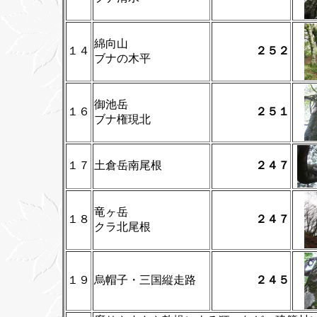
綿向山
１４
２５２
ブナの木平
御池岳
１６
２５１
ブナ権現北
１７
土倉岳南尾根
２４７
竜ヶ岳
１８
２４７
クラ北尾根
１９
烏帽子・三国縦走路
２４５