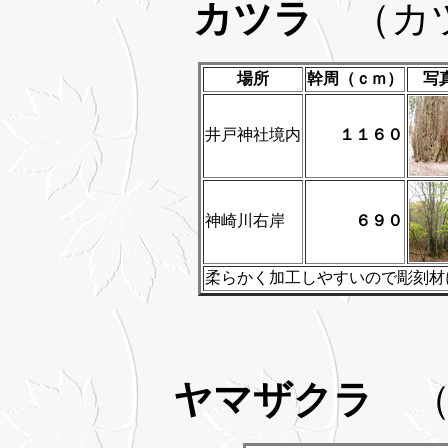
カツラ
（カツ
場所
幹周（ｃｍ）
写
井戸神社境内
１１６０
神崎川右岸
６９０
柔らかく加工しやすいので彫刻材
ヤマザクラ
（