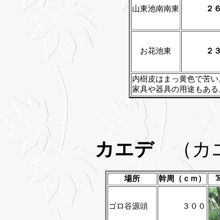
山東池南南東
２
お花池東
２
内樹皮はまっ黄色で苦い
家具や器具の用途もある
カエデ
（カ
場所
幹周（ｃｍ）
ゴロ谷源頭
３００