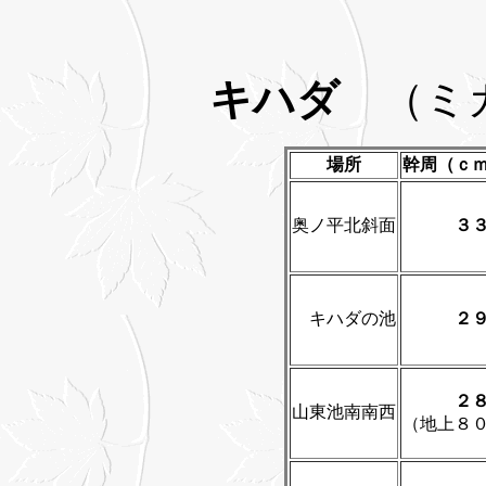
キハダ
（ミ
場所
幹周（ｃ
奥ノ平北斜面
３
キハダの池
２
２
山東池南南西
（地上８