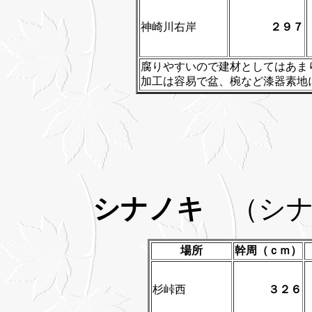
神崎川右岸
２９７
腐りやすいので建材としてはあま
加工は容易で盆、椀など漆器素地
シナノキ
（シナ
場所
幹周（ｃｍ）
杉峠西
３２６