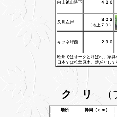
向山鉱山跡下
４２６
３０３
又川左岸
（地上７０）
キツネ峠西
２９０
欧州ではオークと呼ばれ、家具
日本では椎茸原木、薪炭として
ク リ
（ブ
場所
幹周（ｃｍ）