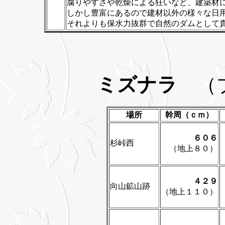
腐りやすさや乾燥による狂いなど、建築材
しかし豊富にあるので建材以外の様々な日
それよりも保水力抜群で自然のダムとして
ミズナラ
（ブ
場所
幹周（ｃｍ）
６０６
杉峠西
（地上８０）
４２９
向山鉱山跡
（地上１１０）