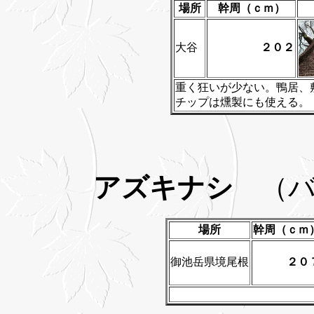
場所
幹周（ｃｍ）
大谷
２０２
重く狂いが少ない。鴨居、
チップは燻製にも使える。
アズキナシ
（バ
場所
幹周（ｃｍ
御池岳県境尾根
２０