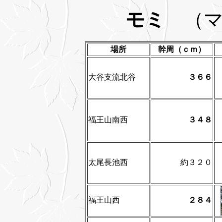
モミ
（
場所
幹周（ｃｍ）
大谷支流北谷
３６６
福王山南西
３４８
太尾長池西
約３２０
福王山西
２８４