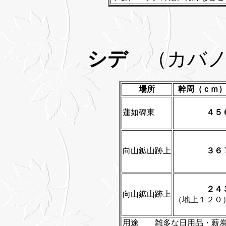
シデ
（カバ
場所
幹周（ｃｍ
蓮如碑東
４５
向山鉱山跡上
３６
２４
向山鉱山跡上
（地上１２０
用途 雑多な日用品・薪