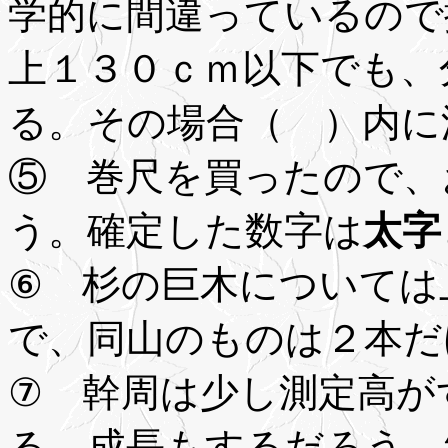
学的に間違っているので
上１３０ｃｍ以下でも、
る。その場合（ ）内に
⑤ 巻尺を買ったので、
う。確定した数字は
太字
⑥ 杉の巨木については
で、同山のものは２本だ
⑦ 幹周は少し測定高が
る。成長もするだろう。