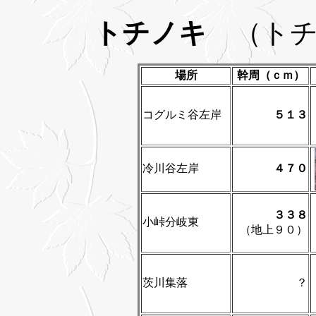
トチノキ
（トチ
場所
幹周（ｃｍ）
コグルミ谷左岸
５１３
冷川谷左岸
４７０
３３８
小峠分岐東
（地上９０）
茨川集落
？