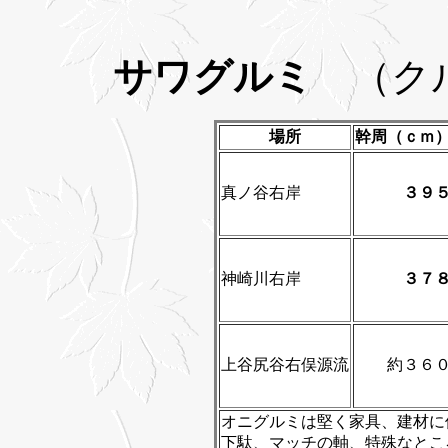
サワグルミ
（ク
場所
幹周（ｃｍ
真ノ谷右岸
３９
神崎川右岸
３７
上谷尻谷右俣源流
約３６
オニグルミは堅く家具、建材に
下駄、マッチの軸、特殊なとこ