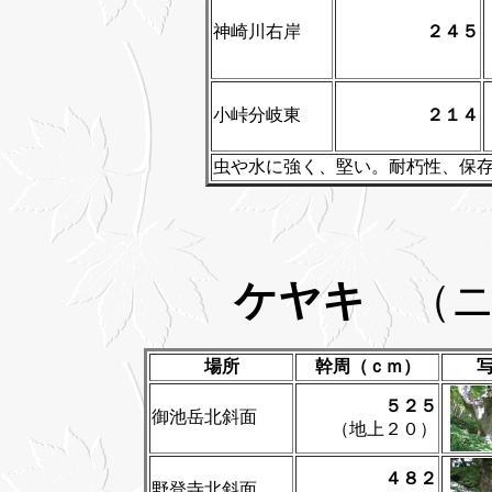
神崎川右岸
２４５
小峠分岐東
２１４
虫や水に強く、堅い。耐朽性、保
ケヤキ
（
場所
幹周（ｃｍ）
５２５
御池岳北斜面
（地上２０）
４８２
野登寺北斜面