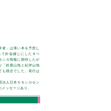
学者」は薄い本を予想し
って針金綴じにした８ペ
モシカ情報に期待したが
り「鈴鹿山地と紀伊山地
ても残念でした。発行は
団法人日本カモシカセン
のメッセージあり。