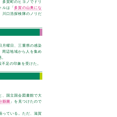
、多賀町のヒヨノでドリ
トルは「
多賀の山奥にな
。川口浩探検隊のノリだ
日月曜日、三重県の感染
6。周辺地域から人を集め
惑。
役不足の印象を受けた。
と、国立国会図書館で大
分縣圖
」を見つけたので
揃っている。ただ、滋賀