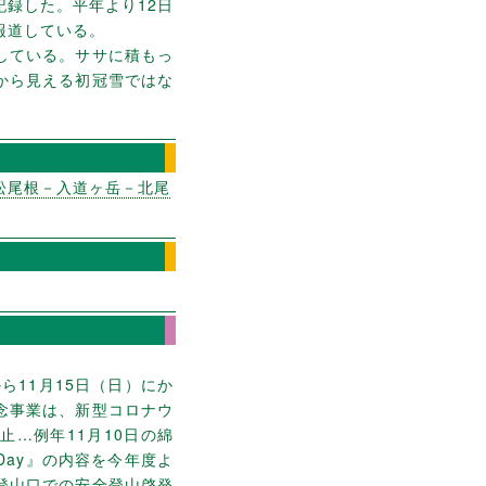
記録した。平年より12日
報道している。
している。ササに積もっ
から見える初冠雪ではな
松尾根－入道ヶ岳－北尾
ら11月15日（日）にか
念事業は、新型コロナウ
…例年11月10日の綿
ay』の内容を今年度よ
登山口での安全登山啓発