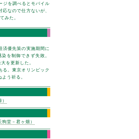
ージを調べるとモバイル
対応なので仕方ないが、
入れてみた。
経済優先策の実施期間に
感染を制御できず失敗。
最大を更新した。
ある。東京オリンピック
ぬよう祈る。
峠）
天狗堂－君ヶ畑）