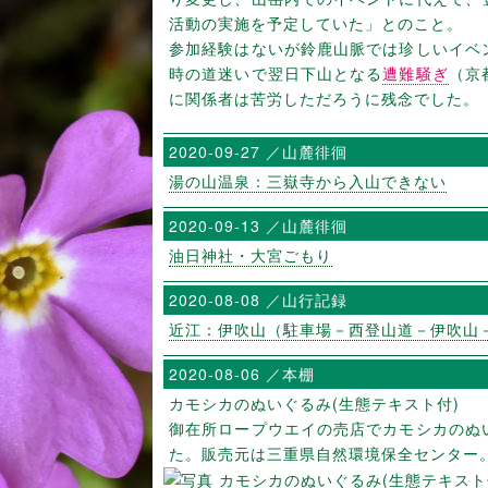
活動の実施を予定していた」とのこと。
参加経験はないが鈴鹿山脈では珍しいイベ
時の道迷いで翌日下山となる
遭難騒ぎ
（京
に関係者は苦労しただろうに残念でした。
2020-09-27 ／山麓徘徊
湯の山温泉：三嶽寺から入山できない
2020-09-13 ／山麓徘徊
油日神社・大宮ごもり
2020-08-08 ／山行記録
近江：伊吹山（駐車場－西登山道－伊吹山
2020-08-06 ／本棚
カモシカのぬいぐるみ(生態テキスト付)
御在所ロープウエイの売店でカモシカのぬ
た。販売元は三重県自然環境保全センター