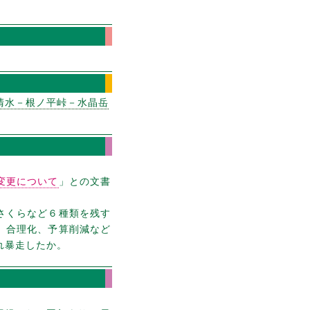
清水－根ノ平峠－水晶岳
変更について
」との文書
さくらなど６種類を残す
、合理化、予算削減など
れ暴走したか。