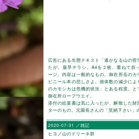
広告にある生態テキスト「遙かなる山の哲
たが、最早チラシ。A4を２枚、重ねて折
ージ。内容は一般的なもの。御在所岳のカ
ビニール本の悲しさよ。個体数の減少によ
のカモシカは危機的状況」とある程度。と
御在所ロープウエイ。
添付の絵葉書は気に入ったが、解散した財
ターのもの。元園長さんの「笑納下さい」
2020-07-31 ／雑記
ヒヨノ山のドリーネ群