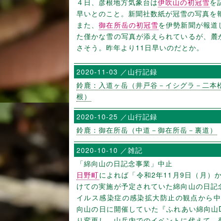
４日、彦根地方気象台は
伊吹山の初冠雪
を
早いとのこと。新聞社数紙が冠雪の写真を
また、
御在所岳の初冠雪
を伊勢新聞が報道
た僅かな雪の写真が添えられているが、麓
さそう。昨年より11日早いのだとか。
2020-11-03 ／山行記録
鈴鹿：入道ヶ岳（井戸谷－イシグラ－二本
根）
2020-10-25 ／山行記録
鈴鹿：御在所岳（中道－御在所岳－裏道）
2020-10-10 ／雑記
「綿向山の日記念事業」中止
日野町
によれば「令和2年11月9日（月）か
けての実施が予定されていた綿向山の日記
イルス感染症の感染拡大防止の観点から中止
向山の日に開催していた『ふれあい綿向山D
り変更し、山岳内でのイベントに代えて、