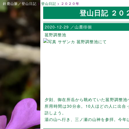
鈴鹿山脈／登山日記
登山日記
２０２０年
登山日記 ２０
2020-12-29 ／山麓徘徊
菰野調整池
夕刻、御在所岳から眺めていた菰野調整池
所用時間は30分余。10人ほどの人に出合
訪しよう。
湯の山へ行き、三ノ瀬の山神を参拝。今年