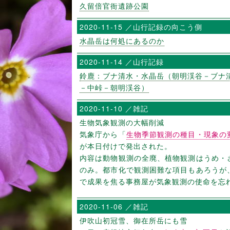
久留倍官衙遺跡公園
2020-11-15 ／山行記録の向こう側
水晶岳は何処にあるのか
2020-11-14 ／山行記録
鈴鹿：ブナ清水・水晶岳（朝明渓谷－ブナ
－中峠－朝明渓谷）
2020-11-10 ／雑記
生物気象観測の大幅削減
気象庁から「
生物季節観測の種目・現象の
が本日付けで発出された。
内容は動物観測の全廃、植物観測はうめ・
のみ。都市化で観測困難な項目もあろうが
で成果を焦る事務屋が気象観測の使命を忘
2020-11-06 ／雑記
伊吹山初冠雪、御在所岳にも雪