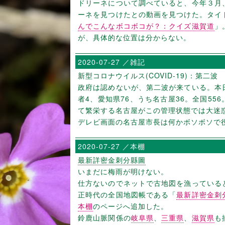
ドリーネについて調べていると、今年３月
ーネを見つけたとの動画を見つけた。タイ
んでこんなボコボコが？：クイズ滋賀道
」
が、具体的な位置は分からない。
2020-07-27 ／雑記
新型コロナウイルス(COVID-19)：第二波
政府は認めないが、第二波が来ている。本
者4、愛知県76、うち名古屋36。全国55
て繁栄する名古屋がこの管理状態では大迷
デレビ画面の名古屋市長は何かボソボソで
2020-07-27 ／本棚
最新詳密金刺分縣圖
いまだに梅雨が明けない。
仕方ないのでネットで古地図を漁っている
正時代の全国地図帳である「
最新詳密金刺
本棚
のページへ追加した。
鈴鹿山脈関係の
岐阜県
、
三重県
、
滋賀県
も