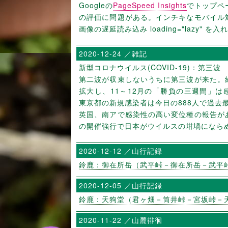
Googleの
PageSpeed Insights
でトップペ
の評価に問題がある。インチキなモバイル
画像の遅延読み込み loading="lazy" を
2020-12-24 ／雑記
新型コロナウイルス(COVID-19)：第三波
第二波が収束しないうちに第三波が来た。
拡大し、11～12月の「勝負の三週間」は
東京都の新規感染者は今日の888人で過去
英国、南アで感染性の高い変位種の報告が
の開催強行で日本がウイルスの坩堝になら
2020-12-12 ／山行記録
鈴鹿：御在所岳（武平峠－御在所岳－武平
2020-12-05 ／山行記録
鈴鹿：天狗堂（君ヶ畑－筒井峠－宮坂峠－
2020-11-22 ／山麓徘徊