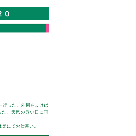
２０
へ行った。外周を歩けば
った。天気の良い日に再
は是にてお仕舞い。