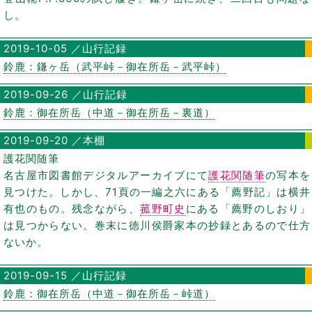
し。
2019-10-05 ／山行記録
鈴鹿：鎌ヶ岳（武平峠－御在所岳－武平峠）
2019-09-26 ／山行記録
鈴鹿：御在所岳（中道－御在所岳－裏道）
2019-09-20 ／本棚
護花関随筆
名古屋市図書館デジタルアーカイブにて
護花関随筆
の写本を
見つけた。しかし、71頁の一編之六にある「薦野記」は横井
有也のもの。残念ながら、
菰野町史
にある「薦野のしおり」
は見つからない。巻末に徳川侯爵家本の抄録とあるので仕方
ないか。
2019-09-15 ／山行記録
鈴鹿：御在所岳（中道－御在所岳－峠道）