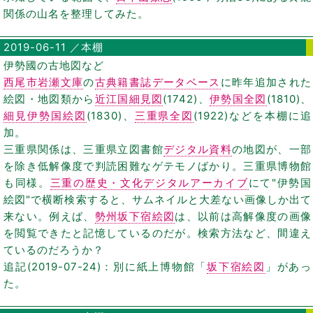
関係の山名を整理してみた。
2019-06-11 ／本棚
伊勢國の古地図など
西尾市岩瀬文庫
の
古典籍書誌データベース
に昨年追加された
絵図・地図類から
近江国細見図
(1742)、
伊勢国全図
(1810)、
細見伊勢国絵図
(1830)、
三重県全図
(1922)などを本棚に追
加。
三重県関係は、三重県立図書館
デジタル資料
の地図が、一部
を除き低解像度で判読困難なゲテモノばかり。三重県博物館
も同様。
三重の歴史・文化デジタルアーカイブ
にて"伊勢国
絵図"で横断検索すると、サムネイルと大差ない画像しか出て
来ない。例えば、
勢州坂下宿絵図
は、以前は高解像度の画像
を閲覧できたと記憶しているのだが。検索方法など、間違え
ているのだろうか？
追記(2019-07-24)：別に紙上博物館「
坂下宿絵図
」があっ
た。