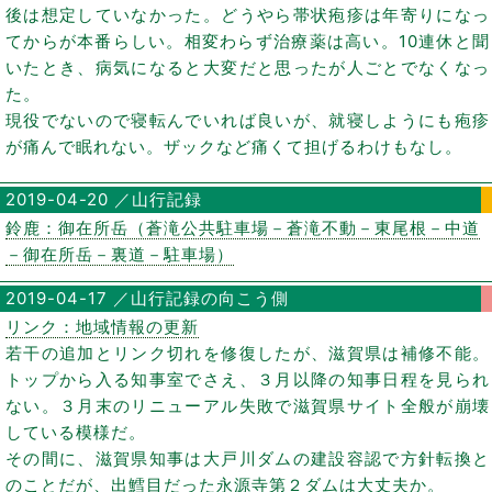
後は想定していなかった。どうやら帯状疱疹は年寄りになっ
てからが本番らしい。相変わらず治療薬は高い。10連休と聞
いたとき、病気になると大変だと思ったが人ごとでなくなっ
た。
現役でないので寝転んでいれば良いが、就寝しようにも疱疹
が痛んで眠れない。ザックなど痛くて担げるわけもなし。
2019-04-20 ／山行記録
鈴鹿：御在所岳（蒼滝公共駐車場－蒼滝不動－東尾根－中道
－御在所岳－裏道－駐車場）
2019-04-17 ／山行記録の向こう側
リンク：地域情報の更新
若干の追加とリンク切れを修復したが、滋賀県は補修不能。
トップから入る知事室でさえ、３月以降の知事日程を見られ
ない。３月末のリニューアル失敗で滋賀県サイト全般が崩壊
している模様だ。
その間に、滋賀県知事は大戸川ダムの建設容認で方針転換と
のことだが、出鱈目だった永源寺第２ダムは大丈夫か。