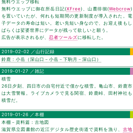
無料ウエッブ移転
無料ウエッブに御在所岳日記(
XFree
)、山麓徘徊(
Webcrow
)
を置いていたが、何れも短期間の更新制度が導入された。電
子データの寿命は短い。老い先短い身なので、お迎え後もし
ばらくは娑婆世界にデータが残って欲しいと願う。
広告が表示されるが、
忍者ツールズ
に移転した。
2019-02-02 ／山行記録
鈴鹿：小岳（深山口－小岳－下駒月－深山口）
2019-01-27 ／雑記
積雪
26日夕刻、四日市の自宅付近で僅かな積雪。亀山市、鈴鹿市
は大雪警報。ライブカメラで見る関宿、鈴鹿峠、田村神社も
積雪だ。
2019-01-26 ／本棚
本棚－資料篇：古地図
滋賀県立図書館の近江デジタル歴史街道で資料を漁り、
古地