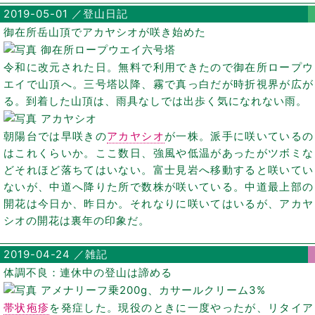
2019-05-01 ／登山日記
御在所岳山頂でアカヤシオが咲き始めた
令和に改元された日。無料で利用できたので御在所ロープウ
エイで山頂へ。三号塔以降、霧で真っ白だが時折視界が広が
る。到着した山頂は、雨具なしでは出歩く気になれない雨。
朝陽台では早咲きの
アカヤシオ
が一株。派手に咲いているの
はこれくらいか。ここ数日、強風や低温があったがツボミな
どそれほど落ちてはいない。富士見岩へ移動すると咲いてい
ないが、中道へ降りた所で数株が咲いている。中道最上部の
開花は今日か、昨日か。それなりに咲いてはいるが、アカヤ
シオの開花は裏年の印象だ。
2019-04-24 ／雑記
体調不良：連休中の登山は諦める
帯状疱疹
を発症した。現役のときに一度やったが、リタイア