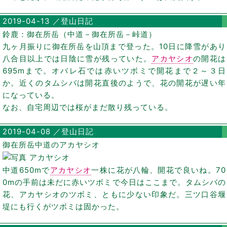
2019-04-13 ／登山日記
鈴鹿：御在所岳（中道－御在所岳－峠道）
九ヶ月振りに御在所岳を山頂まで登った。10日に降雪があり
八合目以上では日陰に雪が残っていた。
アカヤシオ
の開花は
695mまで。オバレ石では赤いツボミで開花まで２～３日
か。近くのタムシバは開花直後のようで、花の開花が遅い年
になっている。
なお、自宅周辺では桜がまだ散り残っている。
2019-04-08 ／登山日記
御在所岳中道のアカヤシオ
中道650mで
アカヤシオ
一株に花が八輪、開花で良いね。70
0mの手前は未だに赤いツボミで今日はここまで。タムシバの
花、アカヤシオのツボミ、ともに少ない印象だ。三ツ口谷堰
堤にも行くがツボミは固かった。