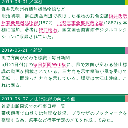
2019-06-01 ／本棚
鎌井氏勢州有機無機品物録など
明治初期、御在所岳周辺で採取した植物の彩色図譜
鎌井氏勢
州有機無機品物録
(1872)、
北勢三重全郡採藥之記
(1887)を本
棚に追加。著者は
鎌井松石
。国立国会図書館デジタルコレク
ションに収録されていた。
2019-05-21 ／雑記
風で方向が変わる標識：毎日新聞
5月21日付けの
毎日新聞Web板
に、風で方向が変わる登山標
識の動画が掲載されている。三方向を示す標識が風を受けて
回転し、間違った方向を示している。場所は大江山連峰。こ
れは困る。
2019-05-07 ／山行記録の向こう側
鈴鹿山脈周辺での行事日程一覧
帯状疱疹で山登りは無理な状況。ブラウザのブックマークを
整理する為、祭事など行事予定のメモを作成してみた。