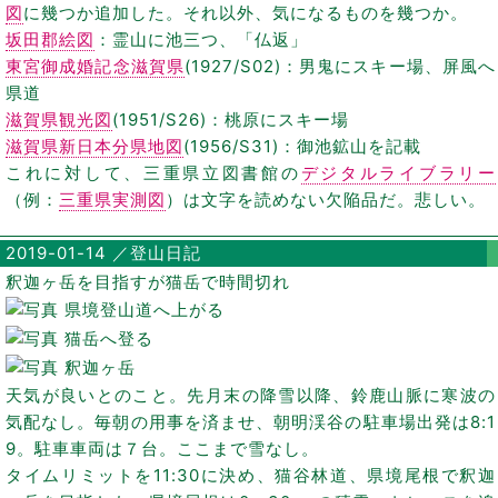
図
に幾つか追加した。それ以外、気になるものを幾つか。
坂田郡絵図
：霊山に池三つ、「仏返」
東宮御成婚記念滋賀県
(1927/S02)：男鬼にスキー場、屏風へ
県道
滋賀県観光図
(1951/S26)：桃原にスキー場
滋賀県新日本分県地図
(1956/S31)：御池鉱山を記載
これに対して、三重県立図書館の
デジタルライブラリー
（例：
三重県実測図
）は文字を読めない欠陥品だ。悲しい。
2019-01-14 ／登山日記
釈迦ヶ岳を目指すが猫岳で時間切れ
天気が良いとのこと。先月末の降雪以降、鈴鹿山脈に寒波の
気配なし。毎朝の用事を済ませ、朝明渓谷の駐車場出発は8:1
9。駐車車両は７台。ここまで雪なし。
タイムリミットを11:30に決め、猫谷林道、県境尾根で釈迦