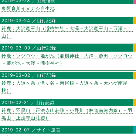
2019-03-28 ／山麓徘徊
東阿倉川イヌナシ自生地
2019-03-24 ／山行記録
鈴鹿：大沢竜王山（瀧樹神社－大澤－大沢竜王山－五瀬－土
山）
2019-03-09 ／山行記録
鈴鹿：ツヅロウ・姫が池（瀧樹神社－大澤－源田－ツヅロウ
－姫が池－大澤－瀧樹神社）
2019-03-02 ／山行記録
鈴鹿：入道ヶ岳（滝ヶ谷－南尾根－入道ヶ岳－大ハゲ南尾
根）
2019-02-21 ／山行記録
鈴鹿：羽黒山（正法寺山荘跡－小野川（林道南河内線）－羽
黒山－正法寺山荘跡）
2019-02-07 ／サイト運営