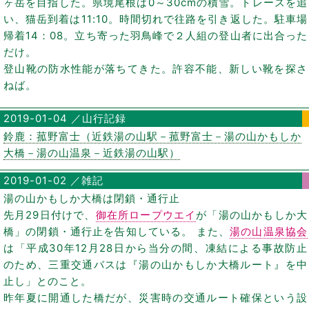
ヶ岳を目指した。県境尾根は0～30cmの積雪。トレースを追
い、猫岳到着は11:10。時間切れで往路を引き返した。駐車場
帰着14：08。立ち寄った羽鳥峰で２人組の登山者に出合った
だけ。
登山靴の防水性能が落ちてきた。許容不能、新しい靴を探さ
ねば。
2019-01-04 ／山行記録
鈴鹿：菰野富士（近鉄湯の山駅－菰野富士－湯の山かもしか
大橋－湯の山温泉－近鉄湯の山駅）
2019-01-02 ／雑記
湯の山かもしか大橋は閉鎖・通行止
先月29日付けで、
御在所ロープウエイ
が「湯の山かもしか大
橋」の閉鎖・通行止を告知している。 また、
湯の山温泉協会
は「平成30年12月28日から当分の間、凍結による事故防止
のため、三重交通バスは『湯の山かもしか大橋ルート』を中
止し」とのこと。
昨年夏に開通した橋だが、災害時の交通ルート確保という設