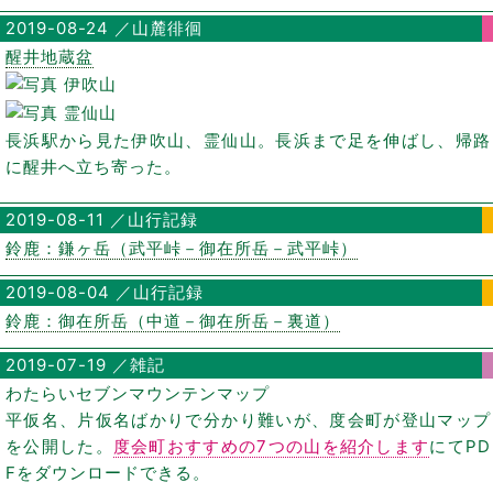
2019-08-24 ／山麓徘徊
醒井地蔵盆
長浜駅から見た伊吹山、霊仙山。長浜まで足を伸ばし、帰路
に醒井へ立ち寄った。
2019-08-11 ／山行記録
鈴鹿：鎌ヶ岳（武平峠－御在所岳－武平峠）
2019-08-04 ／山行記録
鈴鹿：御在所岳（中道－御在所岳－裏道）
2019-07-19 ／雑記
わたらいセブンマウンテンマップ
平仮名、片仮名ばかりで分かり難いが、度会町が登山マップ
を公開した。
度会町おすすめの7つの山を紹介します
にてPD
Fをダウンロードできる。