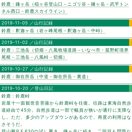
鈴鹿：鎌ヶ岳（稲ヶ谷登山口－ニゴリ谷－鎌ヶ岳－武平トン
ネル西口－鈴鹿スカイライン）
2019-11-05 ／山行記録
鈴鹿：釈迦ヶ岳（岩ヶ峰尾根－釈迦ヶ岳－中峠）
2019-11-02 ／山行記録
鈴鹿：三池岳（切畑－八風牧場道路－いなべ市・菰野町境界
尾根－三池岳－八風峠－切畑）
2019-10-27 ／山行記録
鈴鹿：御在所岳（中道－御在所岳－裏道）
2019-10-20 ／登山日記
鈴鹿：鈴鹿峠
岩屋十一面観世音菩薩から鈴鹿峠を往復。往路は東海自然歩
道経由で45分。自然歩道は一部で幅員が狭いが通行に支障な
し。ただ、多少のアップダウンがあるので、再度の利用はな
さそうだ。
登山靴P.F.630の試し履き。鎌ヶ岳に続き、二回目も問題な