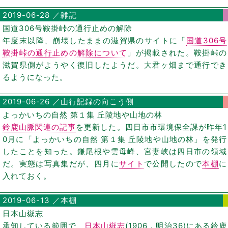
2019-06-28 ／雑記
国道306号鞍掛峠の通行止めの解除
年度末以降、崩壊したままの滋賀県のサイトに「
国道306号
鞍掛峠の通行止めの解除について
」が掲載された。鞍掛峠の
滋賀県側がようやく復旧したようだ。大君ヶ畑まで通行でき
るようになった。
2019-06-26 ／山行記録の向こう側
よっかいちの自然 第１集 丘陵地や山地の林
鈴鹿山脈関連の記事
を更新した。四日市市環境保全課が昨年1
0月に「よっかいちの自然 第１集 丘陵地や山地の林」を発行
したことを知った。鎌尾根や雲母峰、宮妻峡は四日市の領域
だ。実態は写真集だが、四月に
サイト
で公開したので
本棚
に
入れておく。
2019-06-13 ／本棚
日本山嶽志
承知している範囲で、
日本山嶽志
(1906，明治36)にある鈴鹿