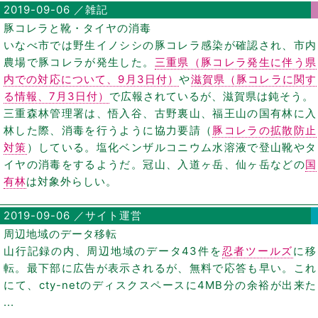
2019-09-06 ／雑記
豚コレラと靴・タイヤの消毒
いなべ市では野生イノシシの豚コレラ感染が確認され、市内
農場で豚コレラが発生した。
三重県（豚コレラ発生に伴う県
内での対応について、9月3日付）
や
滋賀県（豚コレラに関す
る情報、7月3日付）
で広報されているが、滋賀県は鈍そう。
三重森林管理署は、悟入谷、古野裏山、福王山の国有林に入
林した際、消毒を行うように協力要請（
豚コレラの拡散防止
対策
）している。塩化ベンザルコニウム水溶液で登山靴やタ
イヤの消毒をするようだ。冠山、入道ヶ岳、仙ヶ岳などの
国
有林
は対象外らしい。
2019-09-06 ／サイト運営
周辺地域のデータ移転
山行記録の内、周辺地域のデータ43件を
忍者ツールズ
に移
転。最下部に広告が表示されるが、無料で応答も早い。これ
にて、cty-netのディスクスペースに4MB分の余裕が出来た
...